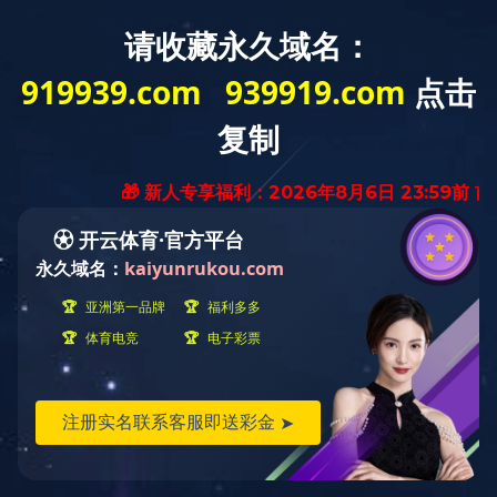
18086325340
网站华体会
产品中心
定制服务
解决方案
hth·（体育）中国
新闻资讯
服务支持
关于华体（中
官方网站
国）
加入我们