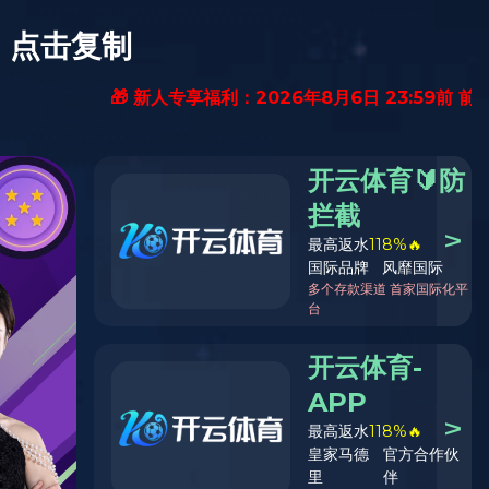
我们
在线留言
027-65523899
热线电话：
18086325340
服务直线：
（中
加入我们
专用伺服