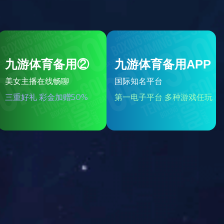
HMIB32-12M12T
T