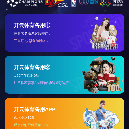
通用伺服
伺服电机
HMIB32-12M12R
新闻资讯
更多
KEWEI华体（中国）智能伺服在新型制袋机中的应用
PLC四十年来的发展概况
自动化时代行业巨头如何用“黑科技”打造智能物流
华体（中国）公司非标数控系统研发成功
华体（中国）智能伺服在弯弧机（滚圆机）中的应用
华体（中国）自控讲解触摸屏如何与与PLC通讯的
华体（中国）讲解PLC触摸屏控制伺服电机程序设计
运动控制器的类型