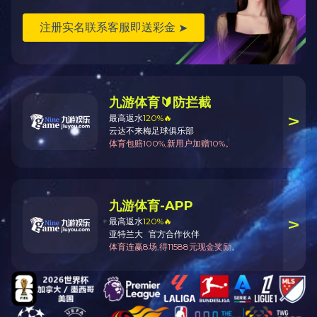
华体（中国）自控倡导 “诚实守信，携手奋进” 的企业精神；以振兴民族自动化工业
为己任，立志在自动控制领域研制出高水准的产品，创中国人自己的品牌。
马上咨询
产品中心
更多
运动控制器
数控系统
WPS-0301-24