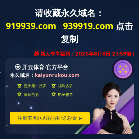
18086325340
网站华体会
产品中心
定制服务
解决方案
hth·（体育）中国
新闻资讯
服务支持
关于华体（中
官方网站
国）
加入我们