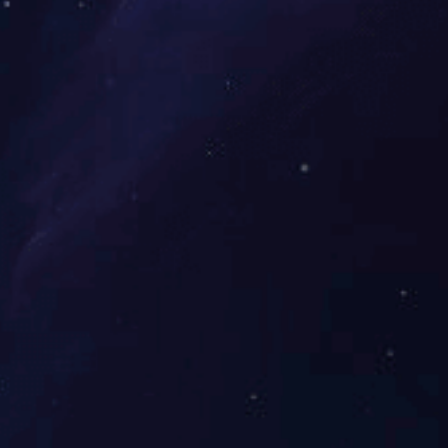
量验证：已在10多个行业机型上成功应用。
国）自控可根据你提供的机械设备工艺要求，运用华体（中国）智能伺
六轴运动控制器传递比较指令
华体（中国）运动控制器卖点！
闻
湖北理工学院第三届“华体（中国）杯”运动控制器 应用大赛正式启动
调直切
制设计的基本原则有哪些？
华体（中
中国）自控：如何降低智能伺服成本
LC一体机组态软件—— 编辑基本图形（ 静态文本）