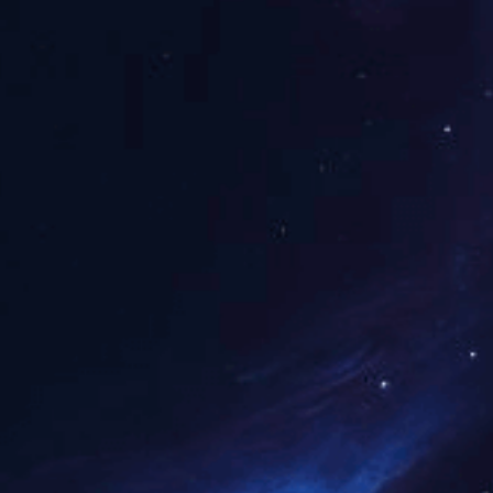
1、动态
好，能解
2、产品
3、内置
4、三环
5、梯形
6、支持多
7、用于
8、用于
9、厂家
10、质