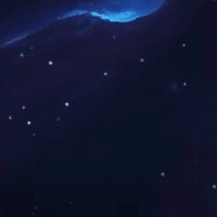
11、批
华体（中
系统。
上一篇：
下一篇：
推荐新
PLC控
华体（
触摸屏P