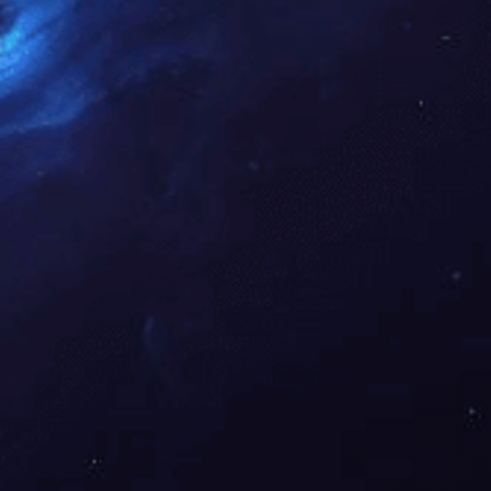
数据和控制器数据实时共享，没有通信时延，动态响应性能
。
能够自行实现工艺所需的专业算法。
、中心打卷等)。
用的运动算法)。
制。