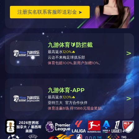
华体（中国）自控倡导 “诚实守信，携手奋进” 的企业精神；以振兴民族自动化工业
为己任，立志在自动控制领域研制出高水准的产品，创中国人自己的品牌。
马上咨询
产品中心
更多
运动控制器
数控系统
WPS-0301-24