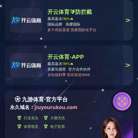
公司简介
华体会hth·（体育）中国官方网站，是嵌入式 PLC（可编程控制器）、智能伺
服、非标数控等工业自动化产品的专业制造商，高新技术企业、软件企业，成立于
1995年。承担完成了国家级项目6项，荣获了湖北省科技型中小企业“创新奖”。与华
中科技大学共建有“湖北省嵌入式PLC技术中心”。 华体（中国）PLC，国家攻关计
划项目成果，用于中小型控制系统，已有100多万台在各类机械、设备上应用。 华
体（中国）智能伺服，湖北省隐形冠军培育产品，用于解决高速高精度运动控制难
题有独特的优势，已在10多个行业机型上成功应用。
华体（中国）非标数控系统，根据客户工艺要求量身定制，满足标准数控系统满足
不了的工艺要求，如：增加模拟量、与第三方设备互联、定制客户专属画面等。