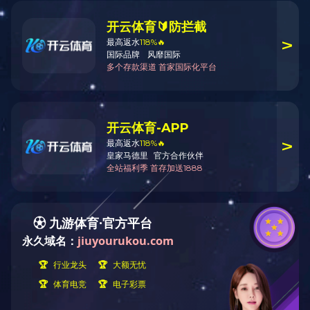
公司简介
华体会hth·（体育）中国官方网站，是嵌入式 PLC（可编程控制器）、智能伺
服、非标数控等工业自动化产品的专业制造商，高新技术企业、软件企业，成立于
1995年。承担完成了国家级项目6项，荣获了湖北省科技型中小企业“创新奖”。与华
中科技大学共建有“湖北省嵌入式PLC技术中心”。 华体（中国）PLC，国家攻关计
划项目成果，用于中小型控制系统，已有100多万台在各类机械、设备上应用。 华
体（中国）智能伺服，湖北省隐形冠军培育产品，用于解决高速高精度运动控制难
题有独特的优势，已在10多个行业机型上成功应用。
华体（中国）非标数控系统，根据客户工艺要求量身定制，满足标准数控系统满足
不了的工艺要求，如：增加模拟量、与第三方设备互联、定制客户专属画面等。