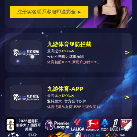
华体（中国）自控倡导 “诚实守信，携手奋进” 的企业精神；以振兴民族自动化工业
为己任，立志在自动控制领域研制出高水准的产品，创中国人自己的品牌。
马上咨询
产品中心
更多
运动控制器
数控系统
WPS-0301-24