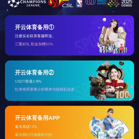
通用伺服
伺服电机
HMIB32-12M12R
新闻资讯
更多
KEWEI华体（中国）智能伺服在新型制袋机中的应用
PLC四十年来的发展概况
自动化时代行业巨头如何用“黑科技”打造智能物流
华体（中国）公司非标数控系统研发成功
华体（中国）智能伺服在弯弧机（滚圆机）中的应用
华体（中国）自控讲解触摸屏如何与与PLC通讯的
华体（中国）讲解PLC触摸屏控制伺服电机程序设计
运动控制器的类型