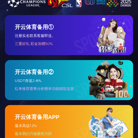
通用伺服
伺服电机
HMIB32-12M12R
新闻资讯
更多
KEWEI华体（中国）智能伺服在新型制袋机中的应用
PLC四十年来的发展概况
自动化时代行业巨头如何用“黑科技”打造智能物流
华体（中国）公司非标数控系统研发成功
华体（中国）智能伺服在弯弧机（滚圆机）中的应用
华体（中国）自控讲解触摸屏如何与与PLC通讯的
华体（中国）讲解PLC触摸屏控制伺服电机程序设计
运动控制器的类型