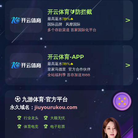
公司简介
华体会hth·（体育）中国官方网站，是嵌入式 PLC（可编程控制器）、智能伺
服、非标数控等工业自动化产品的专业制造商，高新技术企业、软件企业，成立于
1995年。承担完成了国家级项目6项，荣获了湖北省科技型中小企业“创新奖”。与华
中科技大学共建有“湖北省嵌入式PLC技术中心”。 华体（中国）PLC，国家攻关计
划项目成果，用于中小型控制系统，已有100多万台在各类机械、设备上应用。 华
体（中国）智能伺服，湖北省隐形冠军培育产品，用于解决高速高精度运动控制难
题有独特的优势，已在10多个行业机型上成功应用。
华体（中国）非标数控系统，根据客户工艺要求量身定制，满足标准数控系统满足
不了的工艺要求，如：增加模拟量、与第三方设备互联、定制客户专属画面等。