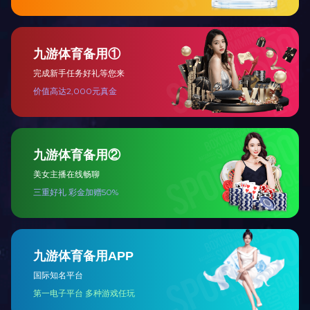
华体（中国
上一篇：
华体（中国
下一篇：
推荐新闻
PLC控制设计的基
华体（中国）自控：
触摸屏PLC一体机
触摸屏PLC一体机组
华体（中国）触摸屏