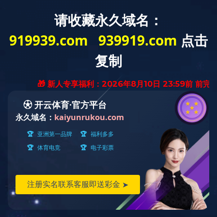
华体会hth·（体育）中国官方网站！
嵌入式 PLC、智能伺服、
高新技术企业、软件企业!
华体会
产品中心
定制服务
解决方案
hth·（体
育）中
国官方
网站