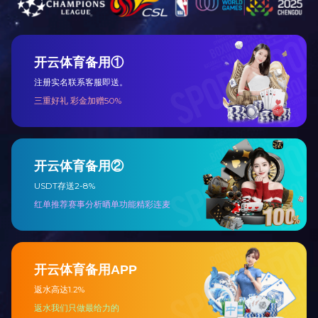
通用伺服
伺服电机
HMIB32-12M12R
新闻资讯
更多
KEWEI华体（中国）智能伺服在新型制袋机中的应用
PLC四十年来的发展概况
自动化时代行业巨头如何用“黑科技”打造智能物流
华体（中国）公司非标数控系统研发成功
华体（中国）智能伺服在弯弧机（滚圆机）中的应用
华体（中国）自控讲解触摸屏如何与与PLC通讯的
华体（中国）讲解PLC触摸屏控制伺服电机程序设计
运动控制器的类型