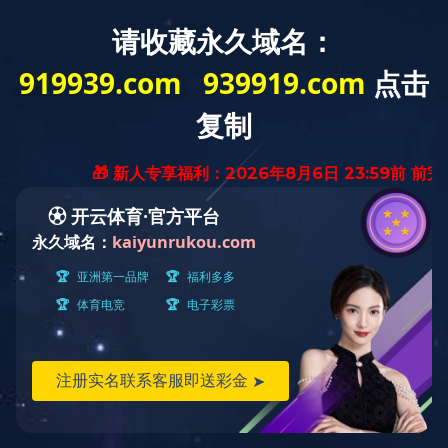
18086325340
网站华体会
产品中心
定制服务
解决方案
hth·（体育）中国
新闻资讯
服务支持
关于华体（中
官方网站
国）
加入我们