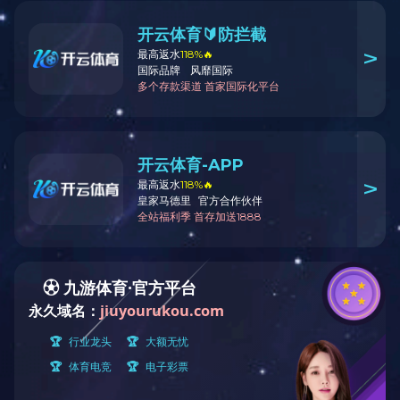
公司简介
华体会hth·（体育）中国官方网站，是嵌入式 PLC（可编程控制器）、智能伺
服、非标数控等工业自动化产品的专业制造商，高新技术企业、软件企业，成立于
1995年。承担完成了国家级项目6项，荣获了湖北省科技型中小企业“创新奖”。与华
中科技大学共建有“湖北省嵌入式PLC技术中心”。 华体（中国）PLC，国家攻关计
划项目成果，用于中小型控制系统，已有100多万台在各类机械、设备上应用。 华
体（中国）智能伺服，湖北省隐形冠军培育产品，用于解决高速高精度运动控制难
题有独特的优势，已在10多个行业机型上成功应用。
华体（中国）非标数控系统，根据客户工艺要求量身定制，满足标准数控系统满足
不了的工艺要求，如：增加模拟量、与第三方设备互联、定制客户专属画面等。