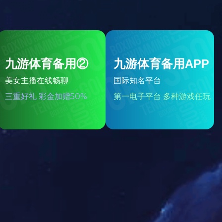
导慰问华体（中国）公司总工陈迪军
2025-02-11
冲的作用
2023-04-06