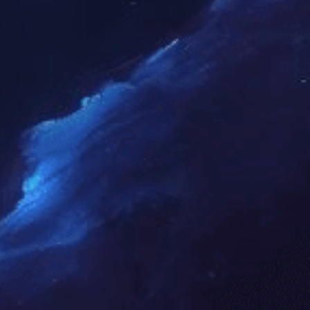
区域合作伙伴！
独家合作伙伴! 越来越多的机械设备既要运行速度快，又要位
领域的难题。华体（中国）智能伺服，助你解决这一难题。华
2022-03-10
杯”运动控制器 应用大赛闭幕
中国）杯”运动控制器应用大赛在湖北理工学院电气与电子信息工程
2021-12-31
杯”运动控制器 应用大赛正式启动