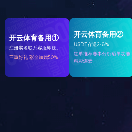
当前
新闻资讯
公司新闻
行业新闻
华体会hth·（体育）中国官方网
站
电话：027-65523899
手机：18086325340
传真：027-65523899
邮编：430070
地址：武汉市东湖开发区光谷大道