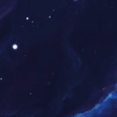
【KEWEI华体（中国）】寻找行业
【KEWEI华体（中国）】寻找行业区域
置走得准，高速高精度运动控制是工业自动化
体（中国）智能伺服，具有以下优势：
湖北理工学院第三届“华体（中国）
2021年12月23日晚，第三届“华体（
学院会议室举行闭幕仪式。
湖北理工学院第三届“华体（中国）