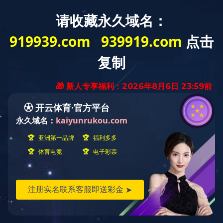
18086325340
网站华体会
产品中心
定制服务
解决方案
hth·（体育）中国
新闻资讯
服务支持
关于华体（中
官方网站
国）
加入我们