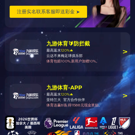
华体（中国）自控倡导 “诚实守信，携手奋进” 的企业精神；以振兴民族自动化工业
为己任，立志在自动控制领域研制出高水准的产品，创中国人自己的品牌。
马上咨询
产品中心
更多
运动控制器
数控系统
WPS-0301-24