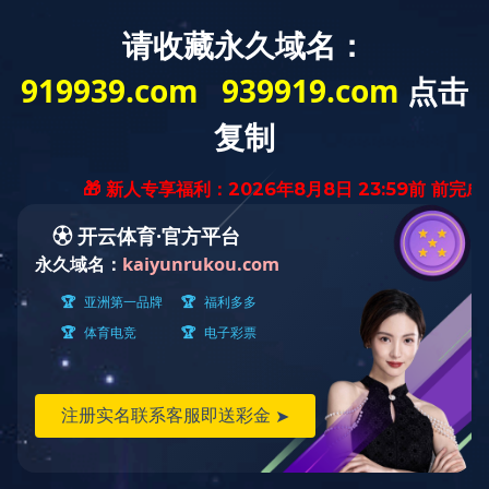
18086325340
网站华体会
产品中心
定制服务
解决方案
hth·（体育）中国
新闻资讯
服务支持
关于华体（中
官方网站
国）
加入我们