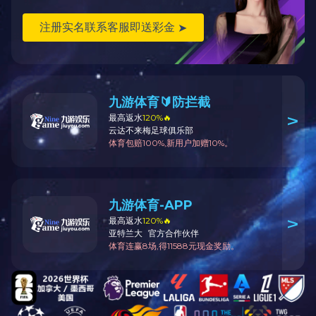
华体（中国）自控倡导 “诚实守信，携手奋进” 的企业精神；以振兴民族自动化工业
为己任，立志在自动控制领域研制出高水准的产品，创中国人自己的品牌。
马上咨询
产品中心
更多
运动控制器
数控系统
WPS-0301-24