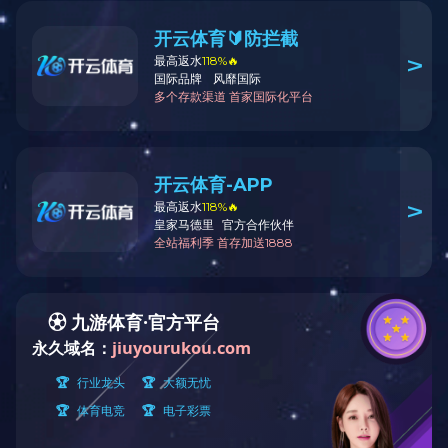
公司简介
华体会hth·（体育）中国官方网站，是嵌入式 PLC（可编程控制器）、智能伺
服、非标数控等工业自动化产品的专业制造商，高新技术企业、软件企业，成立于
1995年。承担完成了国家级项目6项，荣获了湖北省科技型中小企业“创新奖”。与华
中科技大学共建有“湖北省嵌入式PLC技术中心”。 华体（中国）PLC，国家攻关计
划项目成果，用于中小型控制系统，已有100多万台在各类机械、设备上应用。 华
体（中国）智能伺服，湖北省隐形冠军培育产品，用于解决高速高精度运动控制难
题有独特的优势，已在10多个行业机型上成功应用。
华体（中国）非标数控系统，根据客户工艺要求量身定制，满足标准数控系统满足
不了的工艺要求，如：增加模拟量、与第三方设备互联、定制客户专属画面等。