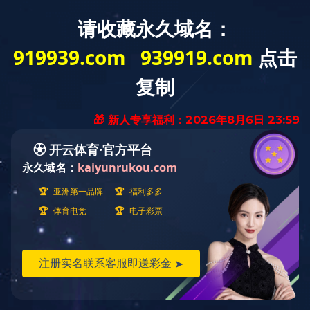
18086325340
网站华体会
产品中心
定制服务
解决方案
hth·（体育）中国
新闻资讯
服务支持
关于华体（中
官方网站
国）
加入我们