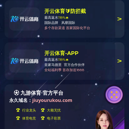
公司简介
华体会hth·（体育）中国官方网站，是嵌入式 PLC（可编程控制器）、智能伺
服、非标数控等工业自动化产品的专业制造商，高新技术企业、软件企业，成立于
1995年。承担完成了国家级项目6项，荣获了湖北省科技型中小企业“创新奖”。与华
中科技大学共建有“湖北省嵌入式PLC技术中心”。 华体（中国）PLC，国家攻关计
划项目成果，用于中小型控制系统，已有100多万台在各类机械、设备上应用。 华
体（中国）智能伺服，湖北省隐形冠军培育产品，用于解决高速高精度运动控制难
题有独特的优势，已在10多个行业机型上成功应用。
华体（中国）非标数控系统，根据客户工艺要求量身定制，满足标准数控系统满足
不了的工艺要求，如：增加模拟量、与第三方设备互联、定制客户专属画面等。