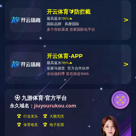
公司简介
华体会hth·（体育）中国官方网站，是嵌入式 PLC（可编程控制器）、智能伺
服、非标数控等工业自动化产品的专业制造商，高新技术企业、软件企业，成立于
1995年。承担完成了国家级项目6项，荣获了湖北省科技型中小企业“创新奖”。与华
中科技大学共建有“湖北省嵌入式PLC技术中心”。 华体（中国）PLC，国家攻关计
划项目成果，用于中小型控制系统，已有100多万台在各类机械、设备上应用。 华
体（中国）智能伺服，湖北省隐形冠军培育产品，用于解决高速高精度运动控制难
题有独特的优势，已在10多个行业机型上成功应用。
华体（中国）非标数控系统，根据客户工艺要求量身定制，满足标准数控系统满足
不了的工艺要求，如：增加模拟量、与第三方设备互联、定制客户专属画面等。