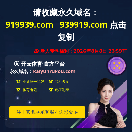
18086325340
网站华体会
产品中心
定制服务
解决方案
hth·（体育）中国
新闻资讯
服务支持
关于华体（中
官方网站
国）
加入我们