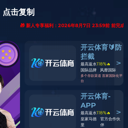
我们
在线留言
027-65523899
热线电话：
18086325340
服务直线：
（中
加入我们
专用伺服