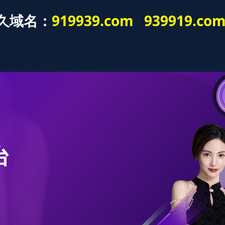
联系
伺服、人机界面
业!
解决方案
新闻资讯
服务与支持
关于华体
国）