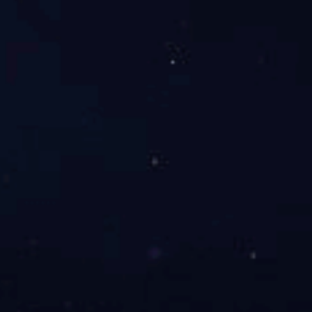
面）
可由面板旋钮调节或触摸屏直接设置，推弧过程中推弧辊与
顶高、偏角、以及平均半径；
长、伺服绝对位置），便于用户调试与观测；