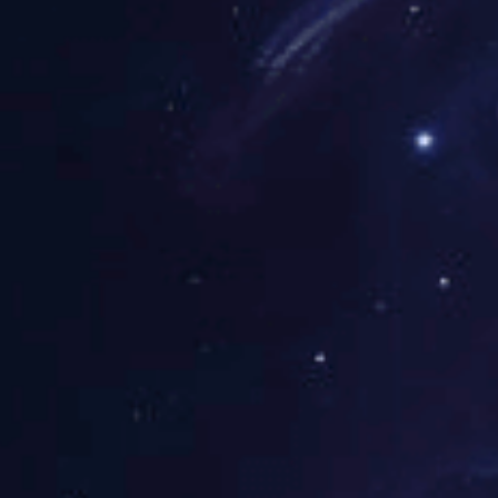
二．系统
2.1.系统