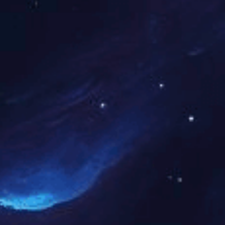
2.2.技术
三．系统
3.1.工艺