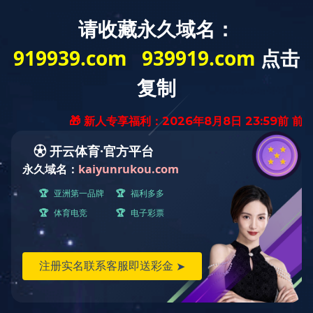
18086325340
网站华体会
产品中心
定制服务
解决方案
hth·（体育）中国
新闻资讯
服务支持
关于华体（中
官方网站
国）
加入我们